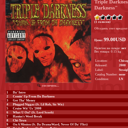
Triple Darkne
Darkness"
(1 голосов)
Обсудить этот продук
99.00USD
Цена:
Наличие на складе:
нет
Вес товара: 0.15 kg
Location:
Chicago
Released:
2000
Label:
Straig
Catalog Number:
none
Condition:
LN
увеличить...
1
Da' Intro
2
Comin' Up From Da Darkness
3
Get Tha' Money
4
Plugged Niggaz (ft. Lil Rob, Sic Wic)
5
Cruise Wit' Us '2000
6
What U On? (ft. Lord Scoob)
7
Hanius's Weed Break
8
Chi-Town
9
On A Mission (ft. Da DramaWard, Never Of Da' Flict)