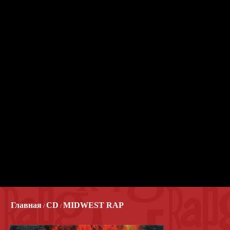
Главная
CD
MIDWEST RAP
/
/