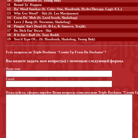
10
Triple Darkness (ft. Young Buk)
11
Bound Ta' Happen
12
Da' Weed Smokaz (ft. Color One, Headruzh, HydroTherapy, Lagic E.L.)
13
Who Got Weed? - Skit (ft. Los Marijuanos)
14
Cross Da' Mob (ft. Lord Scoob, Shakebag)
15
Love 2 Bang (ft. Newsense, Shakebag)
16
Pimpin' Ain't Dead (ft. B-Lo, K-Smoove, Trajik)
17
Dr. Dick Em' Down - Skit
18
If It Ain't Ruff (ft. Tony Redd)
19
You'd Type Of... (ft. Headruzh, Shakebag, Young Buk)
Есть вопросы по Triple Darkness "Comin Up From Da Darkness"?
Вы можете задать нам вопрос(ы) с помощью следующей формы.
Ваше имя:
Email:
Пожалуйста, сформулируйте Ваши вопросы относительно Triple Darkness "Comin U