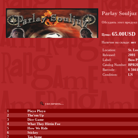
Parlay Souljuz
Обсудить этот продук
65.00USD
Цена:
Наличие на складе:
нет
Location:
St. Lo
Released:
2001
Label:
Boss P
Catalog Number:
BPR2
Barcode:
6 566
Condition:
LN
увеличить...
1
Playa Playa
2
Tho'em Up
3
Dice Game
4
What They Hittin Foe
5
How We Ride
6
Stickey
7
Tap Some