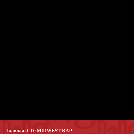
Главная
CD
MIDWEST RAP
/
/