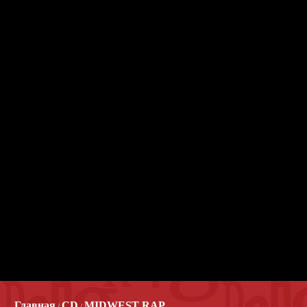
Главная
CD
MIDWEST RAP
/
/