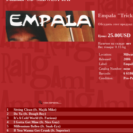
Empala "Trick
Обсудить этот продук
25.00USD
Цена:
Наличие на складе:
нет
Вес товара: 0.15 kg
Location:
Milwau
Released:
2006
Label:
Empal
Catalog Number:
none
Barcode:
6 618
Condition:
Pro-Pr
увеличить...
1
Sitting Clean (ft. Majik Mike)
2
Do Ya (ft. Dough Boy)
3
It's A Cold World (ft. Furious)
4
I Gotta Get Mine (ft. Nice Guy)
5
Millennium Ballen (ft. Snak-Eyz)
6
If You Wanna Get Crunk (ft. Superior)