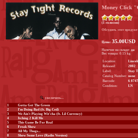
Money Click "
(1 голосов)
Обсудить этот продук
35.00USD
Цена:
Наличие на складе:
да
Вес товара: 0.15 kg
Location:
Lincol
Released:
2002
Label:
Stay T
Catalog Number:
none
Barcode:
6 874
Condition:
LN
увеличить...
1
Gotta Get The Green
2
I'm Doing Bad (ft. Big Ced)
3
We Ain't Playing Wit'cha (ft. Lil Currency)
4
Itching 2 Kill Me
5
This Game Be For Real
6
Freak Show
7
All My Thugs...
8
Show Some Love (Radio Version)