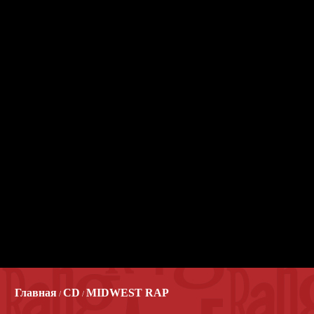
Главная
CD
MIDWEST RAP
/
/